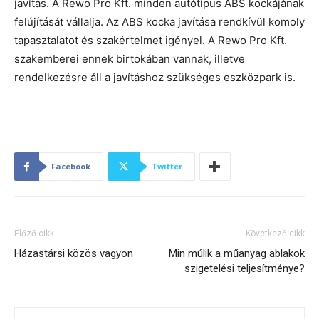
javítás. A Rewo Pro Kft. minden autótípus ABS kockájának
felújítását vállalja. Az ABS kocka javítása rendkívül komoly
tapasztalatot és szakértelmet igényel. A Rewo Pro Kft.
szakemberei ennek birtokában vannak, illetve
rendelkezésre áll a javításhoz szükséges eszközpark is.
Facebook
Twitter
Előző cikk
Következő cikk
Házastársi közös vagyon
Min múlik a műanyag ablakok
szigetelési teljesítménye?