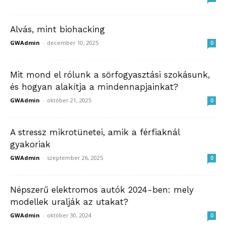
Alvás, mint biohacking
GWAdmin
-
december 10, 2025
0
Mit mond el rólunk a sörfogyasztási szokásunk,
és hogyan alakítja a mindennapjainkat?
GWAdmin
-
október 21, 2025
0
A stressz mikrotünetei, amik a férfiaknál
gyakoriak
GWAdmin
-
szeptember 26, 2025
0
Népszerű elektromos autók 2024-ben: mely
modellek uralják az utakat?
GWAdmin
-
október 30, 2024
0