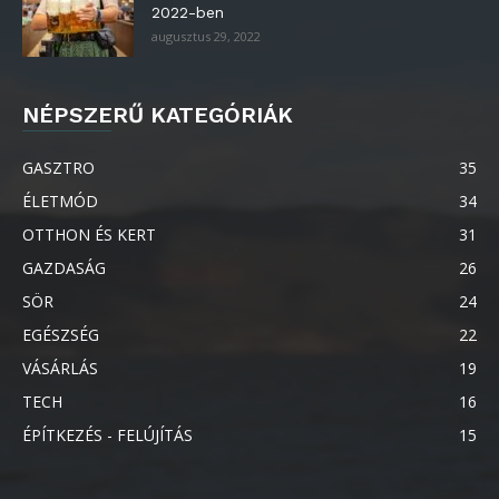
2022-ben
augusztus 29, 2022
NÉPSZERŰ KATEGÓRIÁK
GASZTRO
35
ÉLETMÓD
34
OTTHON ÉS KERT
31
GAZDASÁG
26
SÖR
24
EGÉSZSÉG
22
VÁSÁRLÁS
19
TECH
16
ÉPÍTKEZÉS - FELÚJÍTÁS
15