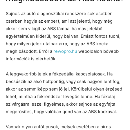
Sajnos az autó diagnosztikai rendszere sok esetben
cserben hagyja az embert, ami azt jelenti, hogy még
akkor sem világít az ABS lámpa, ha más jelekből
egyértelműen kiderül, hogy baj van. Emiatt fontos tudni,
hogy milyen jelek utalnak arra, hogy az ABS kocka
meghibásodott. Erről a
rewopro.hu
weboldalon bővebb
információk is elérhetők.
A leggyakoribb jelek a fékpedállal kapcsolatosak. Ha
becsúszik az alsó holtpontig, vagy csak nagyon lent fog,
akkor az semmiképp sem jó jel. Körülbelül olyan érzésed
lehet, mintha a fékrendszer levegős lenne. Ha fékolaj
szivárgásra leszel figyelmes, akkor sajnos az egyfajta
megerősítés, hogy valóban gond van az ABS kockával.
Vannak olyan autótípusok, melyek esetében a piros