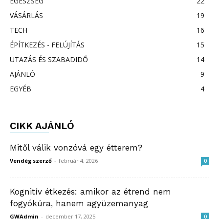
EGÉSZSÉG
22
VÁSÁRLÁS
19
TECH
16
ÉPÍTKEZÉS - FELÚJÍTÁS
15
UTAZÁS ÉS SZABADIDŐ
14
AJÁNLÓ
9
EGYÉB
4
CIKK AJÁNLÓ
Mitől válik vonzóvá egy étterem?
Vendég szerző
-
február 4, 2026
0
Kognitív étkezés: amikor az étrend nem
fogyókúra, hanem agyüzemanyag
GWAdmin
-
december 17, 2025
0