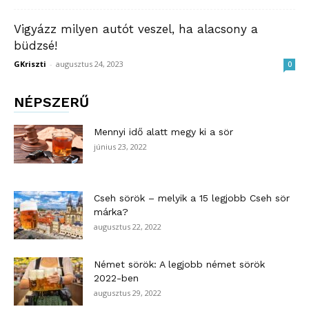
Vigyázz milyen autót veszel, ha alacsony a
büdzsé!
GKriszti
-
augusztus 24, 2023
0
NÉPSZERŰ
Mennyi idő alatt megy ki a sör
június 23, 2022
Cseh sörök – melyik a 15 legjobb Cseh sör
márka?
augusztus 22, 2022
Német sörök: A legjobb német sörök
2022-ben
augusztus 29, 2022