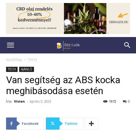
Kezdőlap
TECH
TECH
AJÁNLÓ
Van segítség az ABS kocka
meghibásodása esetén
Írta:
Vivien
-
április 5, 2023
1972
0
Facebook
Twitter