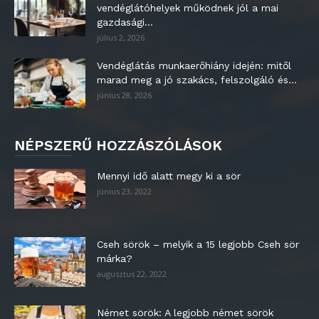
vendéglátóhelyek működnek jól a mai
gazdasági...
július 2, 2026
Vendéglátás munkaerőhiány idején: mitől
marad meg a jó szakács, felszolgáló és...
június 28, 2026
NÉPSZERŰ HOZZÁSZÓLÁSOK
Mennyi idő alatt megy ki a sör
június 23, 2022
Cseh sörök – melyik a 15 legjobb Cseh sör
márka?
augusztus 22, 2022
Német sörök: A legjobb német sörök