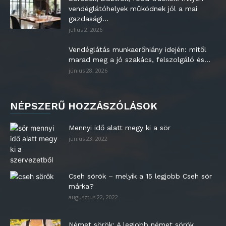
vendéglátóhelyek működnek jól a mai
gazdasági...
július 2, 2026
Vendéglátás munkaerőhiány idején: mitől
marad meg a jó szakács, felszolgáló és...
június 28, 2026
NÉPSZERŰ HOZZÁSZÓLÁSOK
Mennyi idő alatt megy ki a sör
június 23, 2022
Cseh sörök – melyik a 15 legjobb Cseh sör
márka?
augusztus 22, 2022
Német sörök: A legjobb német sörök