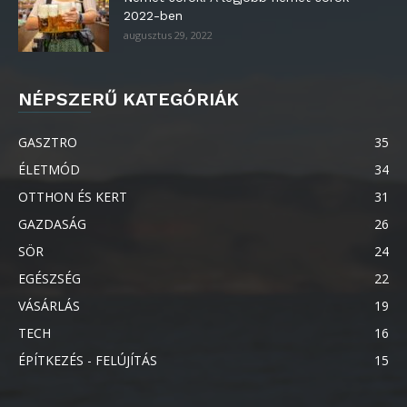
2022-ben
augusztus 29, 2022
NÉPSZERŰ KATEGÓRIÁK
GASZTRO
35
ÉLETMÓD
34
OTTHON ÉS KERT
31
GAZDASÁG
26
SÖR
24
EGÉSZSÉG
22
VÁSÁRLÁS
19
TECH
16
ÉPÍTKEZÉS - FELÚJÍTÁS
15