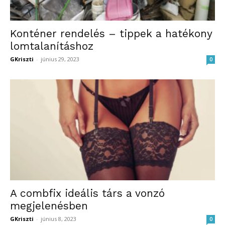
Konténer rendelés – tippek a hatékony
lomtalanításhoz
GKriszti
-
június 29, 2023
0
A combfix ideális társ a vonzó
megjelenésben
GKriszti
-
június 8, 2023
0