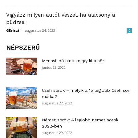
Vigyázz milyen autót veszel, ha alacsony a
büdzsé!
GKriszti
-
augusztus 24, 2023
0
NÉPSZERŰ
Mennyi idő alatt megy ki a sör
június 23, 2022
Cseh sörök – melyik a 15 legjobb Cseh sör
márka?
augusztus 22, 2022
Német sörök: A legjobb német sörök
2022-ben
augusztus 29, 2022