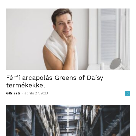
Férfi arcápolás Greens of Daisy
termékekkel
GKriszti
-
április 27, 2023
0