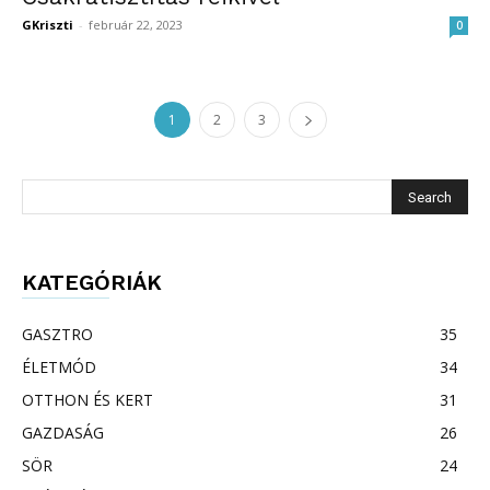
GKriszti
-
február 22, 2023
0
1
2
3
KATEGÓRIÁK
GASZTRO
35
ÉLETMÓD
34
OTTHON ÉS KERT
31
GAZDASÁG
26
SÖR
24