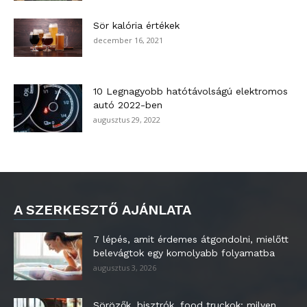
Sör kalória értékek
december 16, 2021
10 Legnagyobb hatótávolságú elektromos
autó 2022-ben
augusztus 29, 2022
A SZERKESZTŐ AJÁNLATA
7 lépés, amit érdemes átgondolni, mielőtt
belevágtok egy komolyabb folyamatba
augusztus 3, 2026
Sörözők, bisztrók, food truckok: milyen