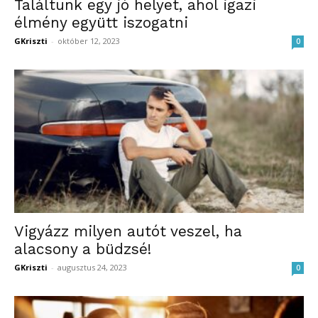
Találtunk egy jó helyet, ahol igazi
élmény együtt iszogatni
GKriszti
-
október 12, 2023
0
Vigyázz milyen autót veszel, ha
alacsony a büdzsé!
GKriszti
-
augusztus 24, 2023
0