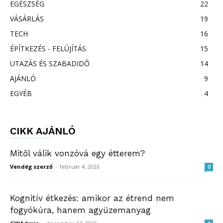
EGÉSZSÉG
22
VÁSÁRLÁS
19
TECH
16
ÉPÍTKEZÉS - FELÚJÍTÁS
15
UTAZÁS ÉS SZABADIDŐ
14
AJÁNLÓ
9
EGYÉB
4
CIKK AJÁNLÓ
Mitől válik vonzóvá egy étterem?
Vendég szerző
-
február 4, 2026
0
Kognitív étkezés: amikor az étrend nem
fogyókúra, hanem agyüzemanyag