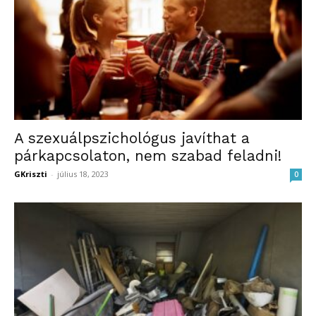
A szexuálpszichológus javíthat a
párkapcsolaton, nem szabad feladni!
GKriszti
-
július 18, 2023
0