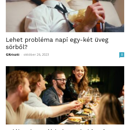
Lehet probléma napi egy-két üveg
sörből?
GKriszti
-
október 26, 2023
0