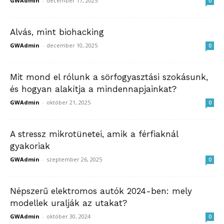
GWAdmin
-
december 17, 2025
0
Alvás, mint biohacking
GWAdmin
-
december 10, 2025
0
Mit mond el rólunk a sörfogyasztási szokásunk,
és hogyan alakítja a mindennapjainkat?
GWAdmin
-
október 21, 2025
0
A stressz mikrotünetei, amik a férfiaknál
gyakoriak
GWAdmin
-
szeptember 26, 2025
0
Népszerű elektromos autók 2024-ben: mely
modellek uralják az utakat?
GWAdmin
-
október 30, 2024
0