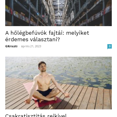
A hőlégbefúvók fajtái: melyiket
érdemes választani?
GKriszti
-
április 21, 2023
0
Csakratisztítás reikivel