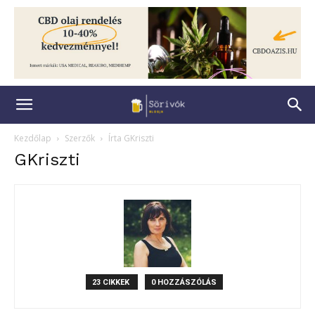
Kezdőlap
Szerzők
Írta GKriszti
GKriszti
23 CIKKEK
0 HOZZÁSZÓLÁS