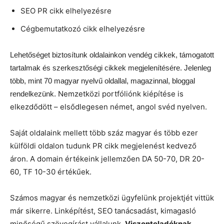
SEO PR cikk elhelyezésre
Cégbemutatkozó cikk elhelyezésre
Lehetőséget biztosítunk oldalainkon vendég cikkek, támogatott
tartalmak és szerkesztőségi cikkek megjelenítésére. Jelenleg
több, mint 70 magyar nyelvű oldallal, magazinnal, bloggal
Nemzetközi portfóliónk kiépítése is
rendelkezünk.
elkezdődött – elsődlegesen német, angol svéd nyelven.
Saját oldalaink mellett több száz magyar és több ezer
külföldi oldalon tudunk PR cikk megjelenést kedvező
áron. A domain értékeink jellemzően DA 50-70, DR 20-
60, TF 10-30 értékűek.
Számos magyar és nemzetközi ügyfelünk projektjét vittük
már sikerre. Linképítést, SEO tanácsadást, kimagasló
minőségű szövegírást vállalunk.
Viszonteladóknak,