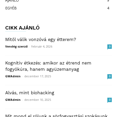
AJÁNLÓ
9
EGYÉB
4
CIKK AJÁNLÓ
Mitől válik vonzóvá egy étterem?
Vendég szerző
-
február 4, 2026
0
Kognitív étkezés: amikor az étrend nem
fogyókúra, hanem agyüzemanyag
GWAdmin
-
december 17, 2025
0
Alvás, mint biohacking
GWAdmin
-
december 10, 2025
0
Mit mond el rólunk a sörfogyasztási szokásunk,