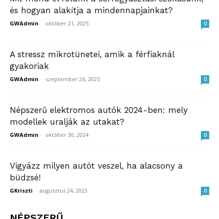
és hogyan alakítja a mindennapjainkat?
GWAdmin
-
október 21, 2025
0
A stressz mikrotünetei, amik a férfiaknál
gyakoriak
GWAdmin
-
szeptember 26, 2025
0
Népszerű elektromos autók 2024-ben: mely
modellek uralják az utakat?
GWAdmin
-
október 30, 2024
0
Vigyázz milyen autót veszel, ha alacsony a
büdzsé!
GKriszti
-
augusztus 24, 2023
0
NÉPSZERŰ