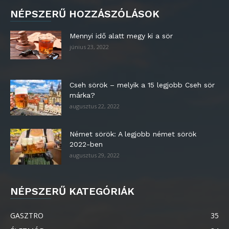
NÉPSZERŰ HOZZÁSZÓLÁSOK
Mennyi idő alatt megy ki a sör
június 23, 2022
Cseh sörök – melyik a 15 legjobb Cseh sör
márka?
augusztus 22, 2022
Német sörök: A legjobb német sörök
2022-ben
augusztus 29, 2022
NÉPSZERŰ KATEGÓRIÁK
GASZTRO
35