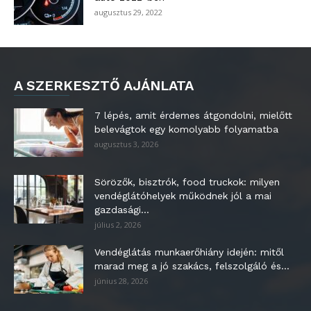
augusztus 29, 2022
A SZERKESZTŐ AJÁNLATA
7 lépés, amit érdemes átgondolni, mielőtt
belevágtok egy komolyabb folyamatba
augusztus 3, 2026
Sörözők, bisztrók, food truckok: milyen
vendéglátóhelyek működnek jól a mai
gazdasági...
július 2, 2026
Vendéglátás munkaerőhiány idején: mitől
marad meg a jó szakács, felszolgáló és...
június 28, 2026