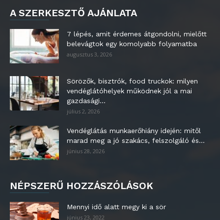
A SZERKESZTŐ AJÁNLATA
7 lépés, amit érdemes átgondolni, mielőtt
belevágtok egy komolyabb folyamatba
augusztus 3, 2026
Sörözők, bisztrók, food truckok: milyen
vendéglátóhelyek működnek jól a mai
gazdasági...
július 2, 2026
Vendéglátás munkaerőhiány idején: mitől
marad meg a jó szakács, felszolgáló és...
június 28, 2026
NÉPSZERŰ HOZZÁSZÓLÁSOK
Mennyi idő alatt megy ki a sör
június 23, 2022