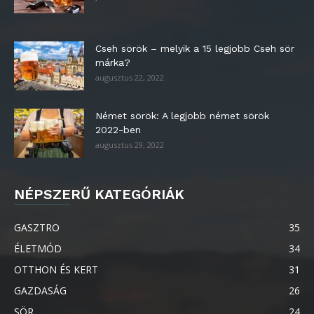
Cseh sörök – melyik a 15 legjobb Cseh sör
márka?
augusztus 22, 2022
Német sörök: A legjobb német sörök
2022-ben
augusztus 29, 2022
NÉPSZERŰ KATEGÓRIÁK
GASZTRO
35
ÉLETMÓD
34
OTTHON ÉS KERT
31
GAZDASÁG
26
SÖR
24