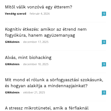
Mitől válik vonzóvá egy étterem?
Vendég szerző
-
február 4, 2026
0
Kognitív étkezés: amikor az étrend nem
fogyókúra, hanem agyüzemanyag
GWAdmin
-
december 17, 2025
0
Alvás, mint biohacking
GWAdmin
-
december 10, 2025
0
Mit mond el rólunk a sörfogyasztási szokásunk,
és hogyan alakítja a mindennapjainkat?
GWAdmin
-
október 21, 2025
0
A stressz mikrotünetei, amik a férfiaknál