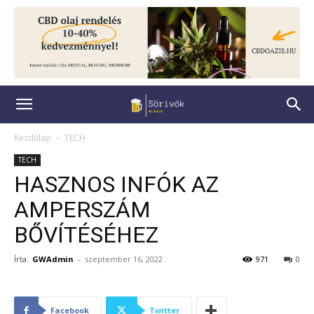
Kezdőlap
TECH
TECH
HASZNOS INFÓK AZ
AMPERSZÁM
BŐVÍTÉSÉHEZ
Írta:
GWAdmin
-
szeptember 16, 2022
971
0
Facebook
Twitter