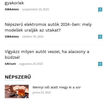
gyakoriak
GWAdmin
-
szeptember 26, 2025
0
Népszerű elektromos autók 2024-ben: mely
modellek uralják az utakat?
GWAdmin
-
október 30, 2024
0
Vigyázz milyen autót veszel, ha alacsony a
büdzsé!
GKriszti
-
augusztus 24, 2023
0
NÉPSZERŰ
Mennyi idő alatt megy ki a sör
június 23, 2022