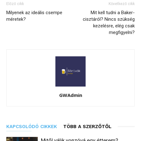
Előző cikk
Következő cikk
Milyenek az ideális csempe
Mit kell tudni a Baker-
méretek?
cisztáról? Nincs szükség
kezelésre, elég csak
megfigyelni?
GWAdmin
KAPCSOLÓDÓ CIKKEK
TÖBB A SZERZŐTŐL
Mitől válik vonzóvá egy étterem?