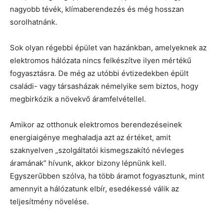
nagyobb tévék, klímaberendezés és még hosszan
sorolhatnánk.
Sok olyan régebbi épület van hazánkban, amelyeknek az
elektromos hálózata nincs felkészítve ilyen mértékű
fogyasztásra. De még az utóbbi évtizedekben épült
családi- vagy társasházak némelyike sem biztos, hogy
megbirkózik a növekvő áramfelvétellel.
Amikor az otthonuk elektromos berendezéseinek
energiaigénye meghaladja azt az értéket, amit
szaknyelven „szolgáltatói kismegszakító névleges
áramának” hívunk, akkor bizony lépnünk kell.
Egyszerűbben szólva, ha több áramot fogyasztunk, mint
amennyit a hálózatunk elbír, esedékessé válik az
teljesítmény növelése.