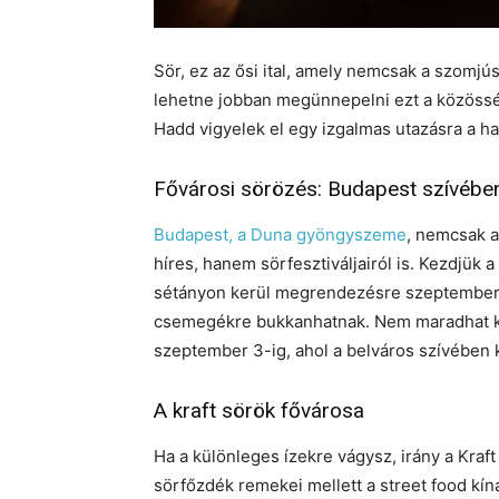
Sör, ez az ősi ital, amely nemcsak a szomjú
lehetne jobban megünnepelni ezt a közössé
Hadd vigyelek el egy izgalmas utazásra a haz
Fővárosi sörözés: Budapest szívébe
Budapest, a Duna gyöngyszeme
, nemcsak a
híres, hanem sörfesztiváljairól is. Kezdjük 
sétányon kerül megrendezésre szeptember 20
csemegékre bukkanhatnak. Nem maradhat ki 
szeptember 3-ig, ahol a belváros szívében
A kraft sörök fővárosa
Ha a különleges ízekre vágysz, irány a Kraft
sörfőzdék remekei mellett a street food kíná