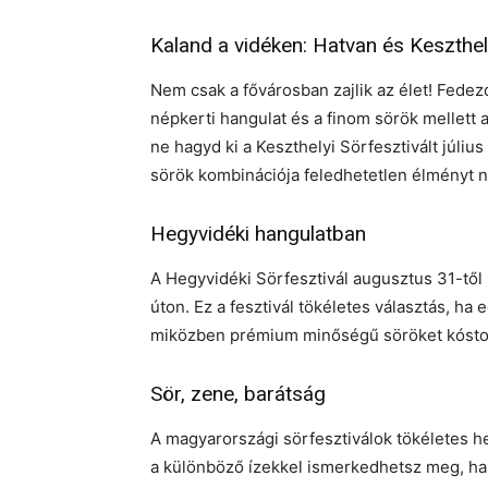
Kaland a vidéken: Hatvan és Keszthe
Nem csak a fővárosban zajlik az élet! Fedezd
népkerti hangulat és a finom sörök mellett a
ne hagyd ki a Keszthelyi Sörfesztivált július 
sörök kombinációja feledhetetlen élményt n
Hegyvidéki hangulatban
A Hegyvidéki Sörfesztivál augusztus 31-tő
úton. Ez a fesztivál tökéletes választás, ha e
miközben prémium minőségű söröket kósto
Sör, zene, barátság
A magyarországi sörfesztiválok tökéletes he
a különböző ízekkel ismerkedhetsz meg, han