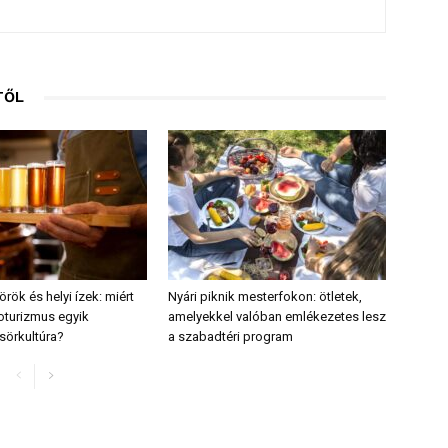
TŐL
ök és helyi ízek: miért
Nyári piknik mesterfokon: ötletek,
roturizmus egyik
amelyekkel valóban emlékezetes lesz
sörkultúra?
a szabadtéri program