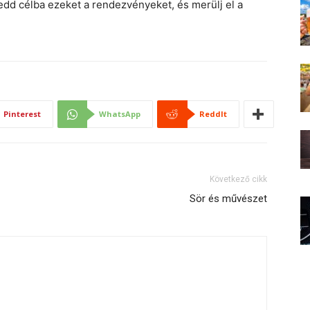
edd célba ezeket a rendezvényeket, és merülj el a
Pinterest
WhatsApp
ReddIt
Következő cikk
Sör és művészet