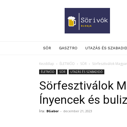
Sörivók
Blogja
SÖR
GASZTRO
UTAZÁS ÉS SZABADI
Kezdőlap
ÉLETMÓD
SÖR
Sörfesztiválok Magya
ÉLETMÓD
SÖR
UTAZÁS ÉS SZABADIDŐ
Sörfesztiválok 
Ínyencek és bul
Írta:
BGabor
-
december 21, 2023