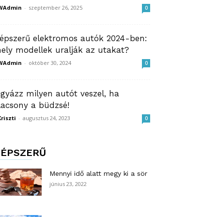
WAdmin
-
szeptember 26, 2025
0
épszerű elektromos autók 2024-ben:
ely modellek uralják az utakat?
WAdmin
-
október 30, 2024
0
igyázz milyen autót veszel, ha
lacsony a büdzsé!
riszti
-
augusztus 24, 2023
0
ÉPSZERŰ
Mennyi idő alatt megy ki a sör
június 23, 2022