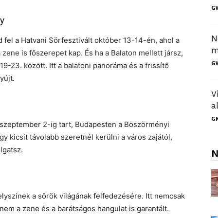
G
ly
N
 fel a Hatvani Sörfesztivált október 13-14-én, ahol a
m
 zene is főszerepet kap. És ha a Balaton mellett jársz,
G
19-23. között. Itt a balatoni panoráma és a frissítő
yújt.
V
a
GK
l szeptember 2-ig tart, Budapesten a Böszörményi
gy kicsit távolabb szeretnél kerülni a város zajától,
lgatsz.
N
lyszínek a sörök világának felfedezésére. Itt nemcsak
em a zene és a barátságos hangulat is garantált.