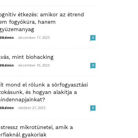
ognitív étkezés: amikor az étrend
em fogyókúra, hanem
gyüzemanyag
WAdmin
-
december 17, 2025
0
lvás, mint biohacking
WAdmin
-
december 10, 2025
0
it mond el rólunk a sörfogyasztási
zokásunk, és hogyan alakítja a
indennapjainkat?
WAdmin
-
október 21, 2025
0
 stressz mikrotünetei, amik a
érfiaknál gyakoriak