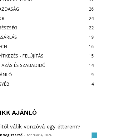
AZDASÁG
26
ÖR
24
GÉSZSÉG
22
ÁSÁRLÁS
19
ECH
16
PÍTKEZÉS - FELÚJÍTÁS
15
TAZÁS ÉS SZABADIDŐ
14
JÁNLÓ
9
GYÉB
4
IKK AJÁNLÓ
itől válik vonzóvá egy étterem?
ndég szerző
-
február 4, 2026
0