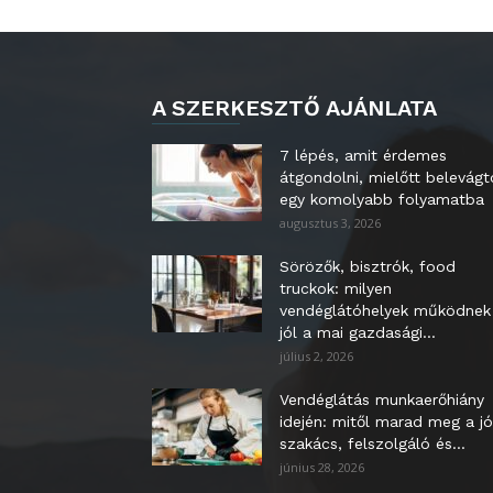
A SZERKESZTŐ AJÁNLATA
7 lépés, amit érdemes
átgondolni, mielőtt belevágt
egy komolyabb folyamatba
augusztus 3, 2026
Sörözők, bisztrók, food
truckok: milyen
vendéglátóhelyek működnek
jól a mai gazdasági...
július 2, 2026
Vendéglátás munkaerőhiány
idején: mitől marad meg a jó
szakács, felszolgáló és...
június 28, 2026