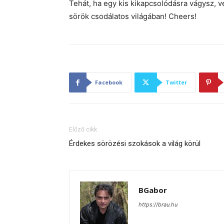
Tehát, ha egy kis kikapcsolódásra vágysz, v
sörök csodálatos világában! Cheers!
Facebook
Twitter
Előző cikk
Érdekes sörözési szokások a világ körül
BGabor
https://brau.hu