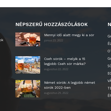
NÉPSZERŰ HOZZÁSZÓLÁSOK
N
Mennyi idő alatt megy ki a sör
G
ok
június 23, 2022
É
O
G
Cseh sörök – melyik a 15
legjobb Cseh sör márka?
S
augusztus 22, 2022
E
V
Német sörök: A legjobb német
sörök 2022-ben
T
augusztus 29, 2022
É