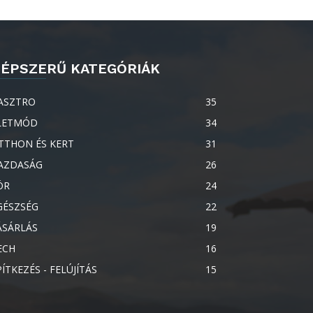
ÉPSZERŰ KATEGÓRIÁK
ASZTRO
35
LETMÓD
34
TTHON ÉS KERT
31
AZDASÁG
26
ÖR
24
GÉSZSÉG
22
ÁSÁRLÁS
19
ECH
16
PÍTKEZÉS - FELÚJÍTÁS
15