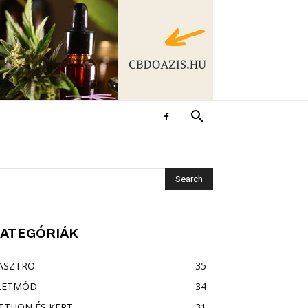
ATEGÓRIÁK
ASZTRO
35
LETMÓD
34
TTHON ÉS KERT
31