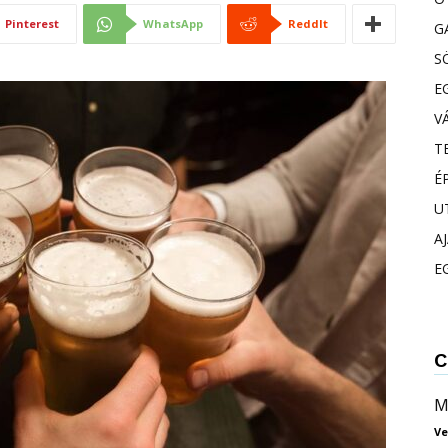
Pinterest
WhatsApp
ReddIt
G
S
E
V
T
É
U
A
E
C
M
Ve