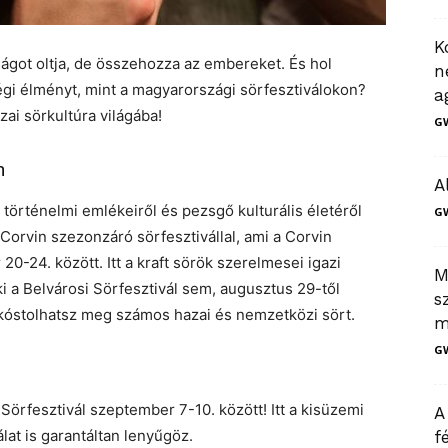
K
ságot oltja, de összehozza az embereket. És hol
n
gi élményt, mint a magyarországi sörfesztiválokon?
a
ai sörkultúra világába!
G
n
A
 történelmi emlékeiről és pezsgő kulturális életéről
G
a Corvin szezonzáró sörfesztivállal, ami a Corvin
-24. között. Itt a kraft sörök szerelmesei igazi
M
a Belvárosi Sörfesztivál sem, augusztus 29-től
s
 kóstolhatsz meg számos hazai és nemzetközi sört.
m
G
 Sörfesztivál szeptember 7-10. között! Itt a kisüzemi
A
lat is garantáltan lenyűgöz.
f