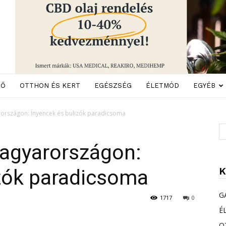
DŐ
OTTHON ÉS KERT
EGÉSZSÉG
ÉLETMÓD
EGYÉB
rországon: Ínyencek és bulizók paradicsoma
Magyarországon:
K
izók paradicsoma
G
1717
0
É
O