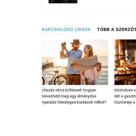
KAPCSOLÓDÓ CIKKEK
TÖBB A SZERZŐ
Utazás okos költéssel: hogyan
Kézműves sör
tervezhető meg egy élménydús
lett a gaszt
nyaralás felesleges kiadások nélkül?
húzóereje a 