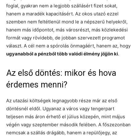
foglal, gyakran nem a legjobb szállásért fizet sokat,
hanem a maradék kapacitásért. Az okos utazó ezzel
szemben nem feltétlenül mond le a népszerű helyekről,
hanem más időpontot, más városrészt, más közlekedési
formát vagy rövidebb, de jobban szervezett programot
választ. A cél nem a spórolás önmagáért, hanem az, hogy
ugyanabból a pénzből több valódi élmény jöjjön ki
.
Az első döntés: mikor és hova
érdemes menni?
Az utazási költségek legnagyobb része már az első
döntésnél eldől. Ugyanaz a város vagy tengerpart
teljesen más áron érhető el július közepén, mint május
végén vagy szeptember második felében. A főszezonban
nemcsak a szállás drágább, hanem a repülőjegy, az