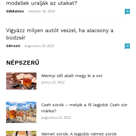
modellek uralják az utakat?
GWAdmin
-
október 30, 2024
0
Vigyázz milyen autót veszel, ha alacsony a
büdzsé!
GKriszti
-
augusztus 24, 2023
0
NÉPSZERŰ
Mennyi idő alatt megy ki a sör
június 23, 2022
Cseh sörök – melyik a 15 legjobb Cseh sör
márka?
augusztus 22, 2022
Német sörök: A legjobb német sörök