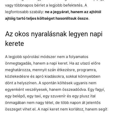
vagy többnapos bérlet a legjobb befektetés. A
legfontosabb szabály:
ne a jegyárat, hanem az ajtótól
ajtóig tartó teljes költséget hasonlítsuk össze
.
Az okos nyaralásnak legyen napi
kerete
A legjobb spórolási módszer nem a folyamatos
önmegtagadás, hanem a napi keret. Ha az utazó előre
meghatározza, mennyit szán étkezésre, programra,
közlekedésre és apró kiadásokra, sokkal könnyebben
dönt a helyszínen. A spontán költések ugyanis nem
egyenként veszélyesek, hanem összeadódva. Egy fagyi,
egy belépő, egy taxi, egy szuvenír és egy plusz ital
önmagában nem nagy tétel, de több napon át jelentős
összeget vihet el. A napi keret nem korlátoz, hanem segít