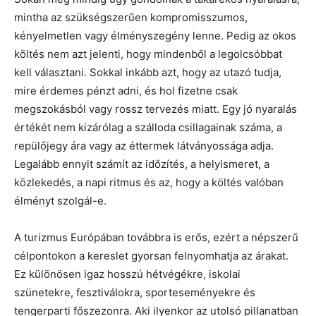
mintha az szükségszerűen kompromisszumos,
kényelmetlen vagy élményszegény lenne. Pedig az okos
költés nem azt jelenti, hogy mindenből a legolcsóbbat
kell választani. Sokkal inkább azt, hogy az utazó tudja,
mire érdemes pénzt adni, és hol fizetne csak
megszokásból vagy rossz tervezés miatt. Egy jó nyaralás
értékét nem kizárólag a szálloda csillagainak száma, a
repülőjegy ára vagy az éttermek látványossága adja.
Legalább ennyit számít az időzítés, a helyismeret, a
közlekedés, a napi ritmus és az, hogy a költés valóban
élményt szolgál-e.
A turizmus Európában továbbra is erős, ezért a népszerű
célpontokon a kereslet gyorsan felnyomhatja az árakat.
Ez különösen igaz hosszú hétvégékre, iskolai
szünetekre, fesztiválokra, sporteseményekre és
tengerparti főszezonra. Aki ilyenkor az utolsó pillanatban