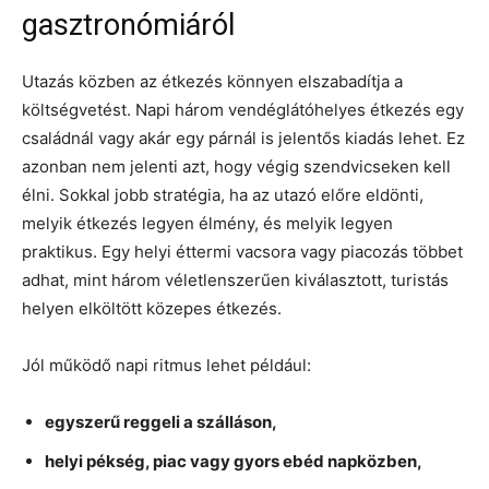
gasztronómiáról
Utazás közben az étkezés könnyen elszabadítja a
költségvetést. Napi három vendéglátóhelyes étkezés egy
családnál vagy akár egy párnál is jelentős kiadás lehet. Ez
azonban nem jelenti azt, hogy végig szendvicseken kell
élni. Sokkal jobb stratégia, ha az utazó előre eldönti,
melyik étkezés legyen élmény, és melyik legyen
praktikus. Egy helyi éttermi vacsora vagy piacozás többet
adhat, mint három véletlenszerűen kiválasztott, turistás
helyen elköltött közepes étkezés.
Jól működő napi ritmus lehet például:
egyszerű reggeli a szálláson,
helyi pékség, piac vagy gyors ebéd napközben,