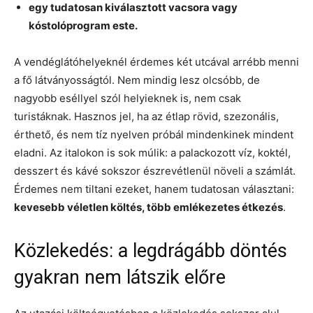
egy tudatosan kiválasztott vacsora vagy
kóstolóprogram este.
A vendéglátóhelyeknél érdemes két utcával arrébb menni
a fő látványosságtól. Nem mindig lesz olcsóbb, de
nagyobb eséllyel szól helyieknek is, nem csak
turistáknak. Hasznos jel, ha az étlap rövid, szezonális,
érthető, és nem tíz nyelven próbál mindenkinek mindent
eladni. Az italokon is sok múlik: a palackozott víz, koktél,
desszert és kávé sokszor észrevétlenül növeli a számlát.
Érdemes nem tiltani ezeket, hanem tudatosan választani:
kevesebb véletlen költés, több emlékezetes étkezés
.
Közlekedés: a legdrágább döntés
gyakran nem látszik előre