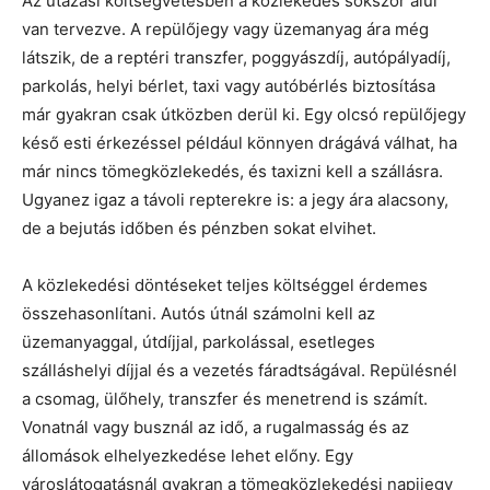
Az utazási költségvetésben a közlekedés sokszor alul
van tervezve. A repülőjegy vagy üzemanyag ára még
látszik, de a reptéri transzfer, poggyászdíj, autópályadíj,
parkolás, helyi bérlet, taxi vagy autóbérlés biztosítása
már gyakran csak útközben derül ki. Egy olcsó repülőjegy
késő esti érkezéssel például könnyen drágává válhat, ha
már nincs tömegközlekedés, és taxizni kell a szállásra.
Ugyanez igaz a távoli repterekre is: a jegy ára alacsony,
de a bejutás időben és pénzben sokat elvihet.
A közlekedési döntéseket teljes költséggel érdemes
összehasonlítani. Autós útnál számolni kell az
üzemanyaggal, útdíjjal, parkolással, esetleges
szálláshelyi díjjal és a vezetés fáradtságával. Repülésnél
a csomag, ülőhely, transzfer és menetrend is számít.
Vonatnál vagy busznál az idő, a rugalmasság és az
állomások elhelyezkedése lehet előny. Egy
városlátogatásnál gyakran a tömegközlekedési napijegy