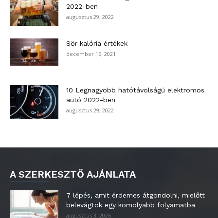
2022-ben
augusztus 29, 2022
Sör kalória értékek
december 16, 2021
10 Legnagyobb hatótávolságú elektromos
autó 2022-ben
augusztus 29, 2022
A SZERKESZTŐ AJÁNLATA
7 lépés, amit érdemes átgondolni, mielőtt
belevágtok egy komolyabb folyamatba
augusztus 3, 2026