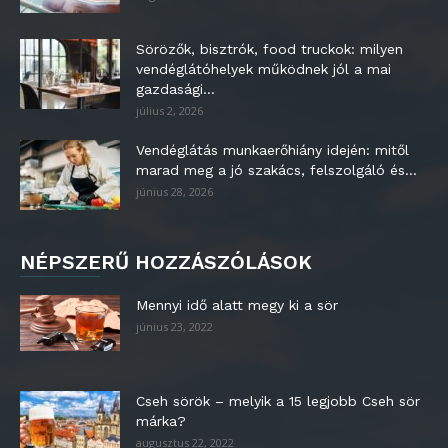
Sörözők, bisztrók, food truckok: milyen
vendéglátóhelyek működnek jól a mai
gazdasági...
július 2, 2026
Vendéglátás munkaerőhiány idején: mitől
marad meg a jó szakács, felszolgáló és...
június 28, 2026
NÉPSZERŰ HOZZÁSZÓLÁSOK
Mennyi idő alatt megy ki a sör
június 23, 2022
Cseh sörök – melyik a 15 legjobb Cseh sör
márka?
augusztus 22, 2022