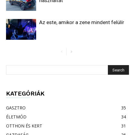
használtat
Az este, amikor a zene mindent felülír
KATEGÓRIÁK
GASZTRO
35
ÉLETMÓD
34
OTTHON ÉS KERT
31
GAZDASÁG
26