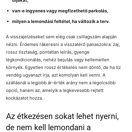
díjakat,
van-e ingyenes vagy megfizethető parkolás,
milyen a lemondási feltétel, ha változik a terv.
A visszajelzéseket sem elég csak csillagszám alapján
nézni. Érdemes rákeresni a visszatérő panaszokra: zaj,
rossz tisztaság, pontatlan leírás, gyenge
légkondicionálás, nehéz bejutás vagy kellemetlen
környék. Egyetlen rossz értékelés nem döntő, de ha tíz
vendég ugyanazt írja, azt komolyan kell venni. A
szállásnál a legjobb ár-érték arány nem a legolcsóbb
opció, hanem az, amelyik a legkevesebb rejtett
kockázatot hozza.
Az étkezésen sokat lehet nyerni,
de nem kell lemondani a