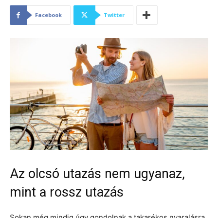
Facebook
Twitter
Az olcsó utazás nem ugyanaz,
mint a rossz utazás
Sokan még mindig úgy gondolnak a takarékos nyaralásra,