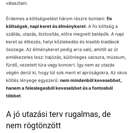
választani.
Érdemes a költségvetést három részre bontani:
fix
költségek, napi keret és élménykeret
. A fix költség a
szállás, utazás, biztosítás, előre megvett belépők. A napi
keret az étkezés, helyi közlekedés és kisebb kiadások
összege. Az élménykeret pedig arra való, amitől az út
emlékezetes lesz: hajózás, különleges vacsora, múzeum,
fürdő, vezetett túra vagy koncert. Így nem az utazás
végén derül ki, hogy túl sok ment el apróságokra. Az okos
költés lényege egyszerű:
nem mindenből kevesebbet,
hanem a feleslegesből kevesebbet és a fontosból
többet
.
A jó utazási terv rugalmas, de
nem rögtönzött