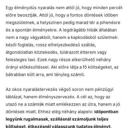
Egy élménydús nyaralás nem attól jó, hogy minden percét
előre beosztják. Attól jó, hogy a fontos döntések időben
megszületnek, a helyszínen pedig marad tér a pihenésre
és a spontán élményekre. A legdrágább hibák általában
nem a nagy vágyakból, hanem a kapkodásból születnek:
késői foglalás, rossz elhelyezkedésű szállás,
átgondolatlan közlekedés, túlárazott étterem vagy
felesleges taxi. Ezek nagy része elkerülhető néhány
órányi előkészítéssel. Aki előre látja a fő költségeket, az
bátrabban költ arra, ami tényleg számít.
Az okos nyaralástervezés végső soron nem pénzügyi
táblázat, hanem élményszervezés. A cél az, hogy az
utazó ne a számlák miatt emlékezzen az útra, hanem a jó
döntések miatt. Ehhez elég néhány alapelv:
időpontban
legyünk rugalmasak, szállásnál számoljunk teljes
költséget, étkezésnél válasszunk tudatos élményt,