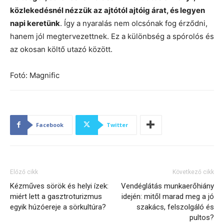
közlekedésnél nézzük az ajtótól ajtóig árat, és legyen
napi keretünk
. Így a nyaralás nem olcsónak fog érződni,
hanem jól megtervezettnek. Ez a különbség a spórolós és
az okosan költő utazó között.
Fotó: Magnific
Facebook
Twitter
Előző cikk
Következő cikk
Kézműves sörök és helyi ízek:
Vendéglátás munkaerőhiány
miért lett a gasztroturizmus
idején: mitől marad meg a jó
egyik húzóereje a sörkultúra?
szakács, felszolgáló és
pultos?