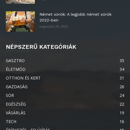
Német sörök: A legjobb német sörök
2022-ben
augusztus 29, 2022
NÉPSZERŰ KATEGÓRIÁK
GASZTRO
35
ÉLETMÓD
34
OTTHON ÉS KERT
31
GAZDASÁG
26
SÖR
24
EGÉSZSÉG
22
VÁSÁRLÁS
19
TECH
16