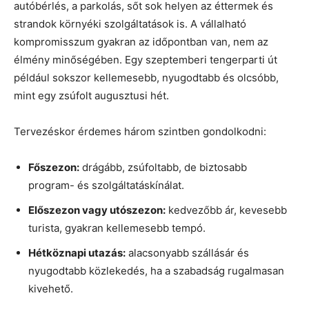
autóbérlés, a parkolás, sőt sok helyen az éttermek és
strandok környéki szolgáltatások is. A vállalható
kompromisszum gyakran az időpontban van, nem az
élmény minőségében. Egy szeptemberi tengerparti út
például sokszor kellemesebb, nyugodtabb és olcsóbb,
mint egy zsúfolt augusztusi hét.
Tervezéskor érdemes három szintben gondolkodni:
Főszezon:
drágább, zsúfoltabb, de biztosabb
program- és szolgáltatáskínálat.
Előszezon vagy utószezon:
kedvezőbb ár, kevesebb
turista, gyakran kellemesebb tempó.
Hétköznapi utazás:
alacsonyabb szállásár és
nyugodtabb közlekedés, ha a szabadság rugalmasan
kivehető.