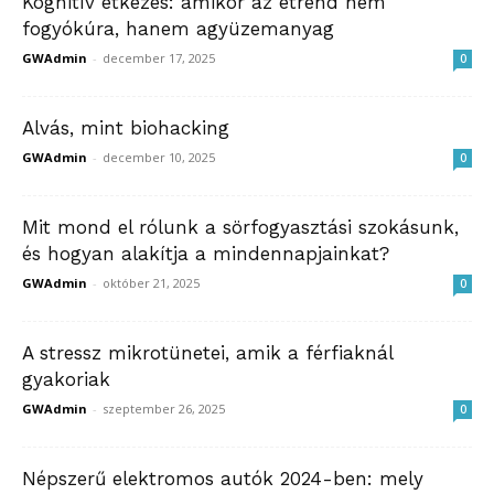
Kognitív étkezés: amikor az étrend nem
fogyókúra, hanem agyüzemanyag
GWAdmin
-
december 17, 2025
0
Alvás, mint biohacking
GWAdmin
-
december 10, 2025
0
Mit mond el rólunk a sörfogyasztási szokásunk,
és hogyan alakítja a mindennapjainkat?
GWAdmin
-
október 21, 2025
0
A stressz mikrotünetei, amik a férfiaknál
gyakoriak
GWAdmin
-
szeptember 26, 2025
0
Népszerű elektromos autók 2024-ben: mely