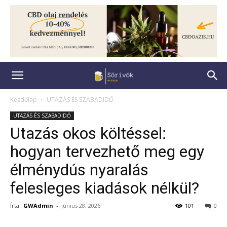
Kezdőlap
UTAZÁS ÉS SZABADIDŐ
UTAZÁS ÉS SZABADIDŐ
Utazás okos költéssel:
hogyan tervezhető meg egy
élménydús nyaralás
felesleges kiadások nélkül?
Írta:
GWAdmin
-
június 28, 2026
101
0