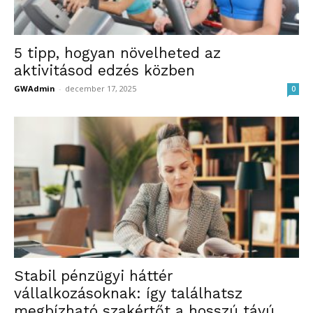
5 tipp, hogyan növelheted az
aktivitásod edzés közben
GWAdmin
-
december 17, 2025
0
Stabil pénzügyi háttér
vállalkozásoknak: így találhatsz
megbízható szakértőt a hosszú távú...