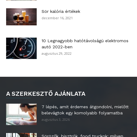
Sör kalória értékek
december 16, 2021
10 Legnagyobb hatótávolságú elektromos
autó 2022-ben
augusztus 29, 2022
A SZERKESZTŐ AJÁNLATA
7 lépés, amit érdemes átgondolni, mielőtt
belevágtok egy komolyabb folyamatba
augusztus 3, 2026
Sörözők, bisztrók, food truckok: milyen