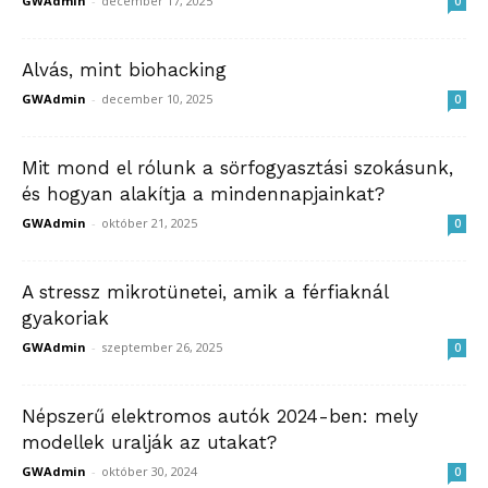
GWAdmin
-
december 17, 2025
0
Alvás, mint biohacking
GWAdmin
-
december 10, 2025
0
Mit mond el rólunk a sörfogyasztási szokásunk,
és hogyan alakítja a mindennapjainkat?
GWAdmin
-
október 21, 2025
0
A stressz mikrotünetei, amik a férfiaknál
gyakoriak
GWAdmin
-
szeptember 26, 2025
0
Népszerű elektromos autók 2024-ben: mely
modellek uralják az utakat?
GWAdmin
-
október 30, 2024
0