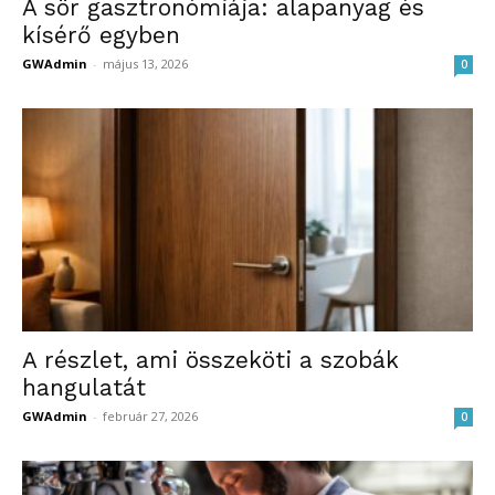
A sör gasztronómiája: alapanyag és
kísérő egyben
GWAdmin
-
május 13, 2026
0
A részlet, ami összeköti a szobák
hangulatát
GWAdmin
-
február 27, 2026
0