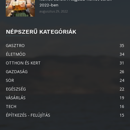
2022-ben
augusztus 29, 2022
NÉPSZERŰ KATEGÓRIÁK
GASZTRO
35
ÉLETMÓD
34
OTTHON ÉS KERT
31
GAZDASÁG
26
SÖR
24
EGÉSZSÉG
22
VÁSÁRLÁS
19
TECH
16
ÉPÍTKEZÉS - FELÚJÍTÁS
15