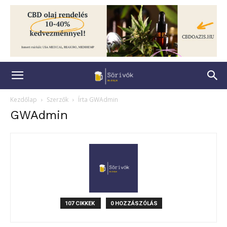
Kezdőlap
Szerzők
Írta GWAdmin
GWAdmin
107 CIKKEK
0 HOZZÁSZÓLÁS