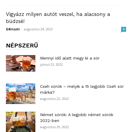
Vigyázz milyen autót veszel, ha alacsony a
büdzsé!
GKriszti
-
augusztus 24, 2023
0
NÉPSZERŰ
Mennyi idő alatt megy ki a sör
június 23, 2022
Cseh sörök – melyik a 15 legjobb Cseh sör
márka?
augusztus 22, 2022
Német sörök: A legjobb német sörök
2022-ben
augusztus 29, 2022