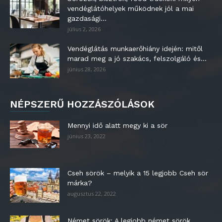
vendéglátóhelyek működnek jól a mai
gazdasági...
július 2, 2026
Vendéglátás munkaerőhiány idején: mitől
marad meg a jó szakács, felszolgáló és...
június 28, 2026
NÉPSZERŰ HOZZÁSZÓLÁSOK
Mennyi idő alatt megy ki a sör
június 23, 2022
Cseh sörök – melyik a 15 legjobb Cseh sör
márka?
augusztus 22, 2022
Német sörök: A legjobb német sörök