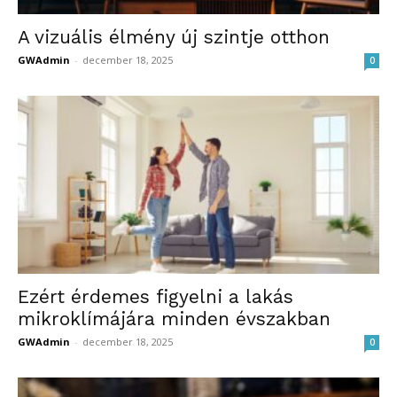
A vizuális élmény új szintje otthon
GWAdmin
-
december 18, 2025
0
Ezért érdemes figyelni a lakás
mikroklímájára minden évszakban
GWAdmin
-
december 18, 2025
0