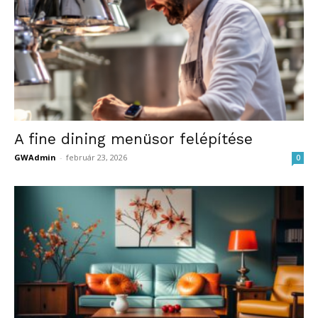
A fine dining menüsor felépítése
GWAdmin
-
február 23, 2026
0