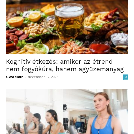
Kognitív étkezés: amikor az étrend
nem fogyókúra, hanem agyüzemanyag
GWAdmin
-
december 17, 2025
0