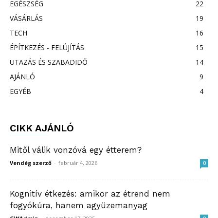
EGÉSZSÉG
22
VÁSÁRLÁS
19
TECH
16
ÉPÍTKEZÉS - FELÚJÍTÁS
15
UTAZÁS ÉS SZABADIDŐ
14
AJÁNLÓ
9
EGYÉB
4
CIKK AJÁNLÓ
Mitől válik vonzóvá egy étterem?
Vendég szerző
-
február 4, 2026
0
Kognitív étkezés: amikor az étrend nem
fogyókúra, hanem agyüzemanyag