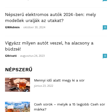
Népszerű elektromos autók 2024-ben: mely
modellek uralják az utakat?
GWAdmin
-
október 30, 2024
0
Vigyázz milyen autót veszel, ha alacsony a
büdzsé!
GKriszti
-
augusztus 24, 2023
0
NÉPSZERŰ
Mennyi idő alatt megy ki a sör
június 23, 2022
Cseh sörök – melyik a 15 legjobb Cseh sör
márka?