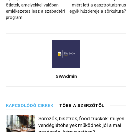
ötletek, amelyekkel valóban
miért lett a gasztroturizmus
emlékezetes lesz a szabadtéri
egyik húzóereje a sörkultúra?
program
GWAdmin
KAPCSOLÓDÓ CIKKEK
TÖBB A SZERZŐTŐL
Sörözők, bisztrók, food truckok: milyen
vendéglátóhelyek működnek jól a mai
gazdasági környezetben?