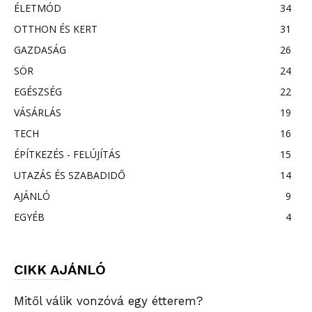
ÉLETMÓD
34
OTTHON ÉS KERT
31
GAZDASÁG
26
SÖR
24
EGÉSZSÉG
22
VÁSÁRLÁS
19
TECH
16
ÉPÍTKEZÉS - FELÚJÍTÁS
15
UTAZÁS ÉS SZABADIDŐ
14
AJÁNLÓ
9
EGYÉB
4
CIKK AJÁNLÓ
Mitől válik vonzóvá egy étterem?