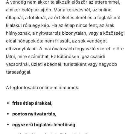
A vendég nem akkor találkozik először az étteremmel,
amikor belép az ajtón. Már a keresésnél, az online
étlapnál, a fotóknál, az értékeléseknél és a foglalásnál
kialakul róla egy kép. Ha az étlap nincs fent, az árak
hiányoznak, a nyitvatartás bizonytalan, vagy a közösségi
oldal hónapok óta nem frissült, az sok vendéget
elbizonytalanít. A mai óvatosabb fogyasztó szereti előre
látni, mire számíthat. Ez különösen igaz családi
vacsoránál, üzleti ebédnél, turistaként vagy nagyobb
társasággal.
A legfontosabb online minimumok:
friss étlap árakkal,
pontos nyitvatartás,
egyszerű foglalási lehetőség,