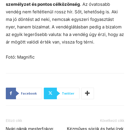
személyzet és pontos célközönség
. Az óvatosabb
vendég nem feltétlenül rossz hír. Sőt, lehetőség is. Aki
ma jó döntést ad neki, nemcsak egyszeri fogyasztást
nyer, hanem bizalmat. A vendéglátásban pedig a bizalom
az egyik legerősebb valuta: ha a vendég úgy érzi, hogy az
ár mögött valódi érték van, vissza fog térni.
Fotó: Magnific
Facebook
Twitter
Előző cikk
Következő cikk
Nyári piknik mesterfokon:
Kézműves sörök és helyi ízek: