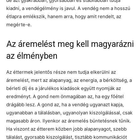
de azt gyakrabban, gyorsabban és stabilabban tudja
kiadni, a vendégélmény is javul. A vendég nem a hosszú
étlapra emlékszik, hanem arra, hogy amit rendelt, az
megérte-e.
Az áremelést meg kell magyarázni
az élményben
Az éttermek jelentős része nem tudja elkerülni az
áremelést, mert az alapanyag, az energia, a bérköltség, a
bérleti díj és a járulékos kiadások együtt nyomják az
eredményt. A gond nem önmagában az, ha egy főétel
drágább lesz. A gond az, ha a vendég ugyanazt kapja,
ugyanabban a tálalásban, ugyanolyan kiszolgálással, csak
magasabb áron. Ilyenkor az áremelés büntetésnek tűnik.
Ha viszont az étterem közben jobb alapanyagot, szebb
tálalást, gyorsabb kiszolgálást, tisztább kommunikációt