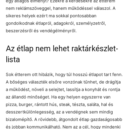
egy átlagos élményt? Ezekre a kérdésekre az étterem
nem reklámszöveggel, hanem működéssel válaszol. A
sikeres helyek ezért ma sokkal pontosabban
gondolkodnak étlapról, adagokról, személyzetről,
beszerzésről és vendégélményről.
Az étlap nem lehet raktárkészlet-
lista
Sok étterem ott hibázik, hogy túl hosszú étlapot tart fenn.
A bőséges választék elsőre vonzónak tűnhet, de drágítja
a működést, növeli a selejtet, lassítja a konyhát és rontja
az állandó minőséget. Ha egy helyen egyszerre van
pizza, burger, rántott hús, steak, tészta, saláta, hal és
desszertkülönlegesség, az a vendégnek sem mindig
bizalomépítő. A rövidebb, átgondolt étlap gazdaságosabb
és jobban kommunikálható. Nem az a cél, hogy mindenki