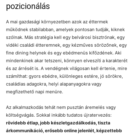
pozicionálás
A mai gazdasági környezetben azok az éttermek
működnek stabilabban, amelyek pontosan tudják, kiknek
szólnak. Más stratégia kell egy belvárosi bisztrónak, egy
vidéki családi étteremnek, egy kézműves sörözőnek, egy
fine dining helynek és egy ebédmenüs kifőzdének. Aki
mindenkinek akar tetszeni, könnyen elveszíti a karakterét
és az árrését is. A vendégnek világosan kell értenie, mire
számíthat: gyors ebédre, különleges estére, jó sörökre,
családias adagokra, helyi alapanyagokra vagy
megfizethető napi menüre.
Az alkalmazkodás tehát nem pusztán áremelés vagy
költségvágás. Sokkal inkább tudatos újratervezés:
rövidebb étlap, jobb készletgazdálkodás, tiszta
árkommunikáció, erősebb online jelenlét, képzettebb