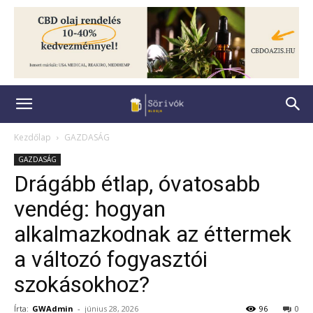
Kezdőlap
GAZDASÁG
GAZDASÁG
Drágább étlap, óvatosabb
vendég: hogyan
alkalmazkodnak az éttermek
a változó fogyasztói
szokásokhoz?
Írta:
GWAdmin
-
június 28, 2026
96
0