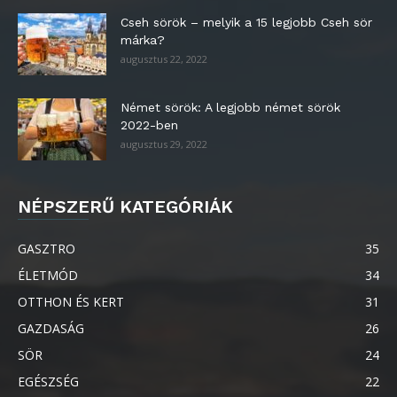
Cseh sörök – melyik a 15 legjobb Cseh sör
márka?
augusztus 22, 2022
Német sörök: A legjobb német sörök
2022-ben
augusztus 29, 2022
NÉPSZERŰ KATEGÓRIÁK
GASZTRO
35
ÉLETMÓD
34
OTTHON ÉS KERT
31
GAZDASÁG
26
SÖR
24
EGÉSZSÉG
22