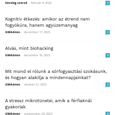
Vendég szerző
-
február 4, 2026
0
Kognitív étkezés: amikor az étrend nem
fogyókúra, hanem agyüzemanyag
GWAdmin
-
december 17, 2025
0
Alvás, mint biohacking
GWAdmin
-
december 10, 2025
0
Mit mond el rólunk a sörfogyasztási szokásunk,
és hogyan alakítja a mindennapjainkat?
GWAdmin
-
október 21, 2025
0
A stressz mikrotünetei, amik a férfiaknál
gyakoriak
GWAdmin
-
szeptember 26, 2025
0