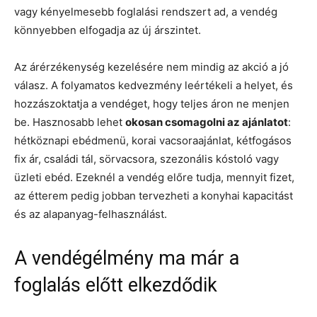
vagy kényelmesebb foglalási rendszert ad, a vendég
könnyebben elfogadja az új árszintet.
Az árérzékenység kezelésére nem mindig az akció a jó
válasz. A folyamatos kedvezmény leértékeli a helyet, és
hozzászoktatja a vendéget, hogy teljes áron ne menjen
be. Hasznosabb lehet
okosan csomagolni az ajánlatot
:
hétköznapi ebédmenü, korai vacsoraajánlat, kétfogásos
fix ár, családi tál, sörvacsora, szezonális kóstoló vagy
üzleti ebéd. Ezeknél a vendég előre tudja, mennyit fizet,
az étterem pedig jobban tervezheti a konyhai kapacitást
és az alapanyag-felhasználást.
A vendégélmény ma már a
foglalás előtt elkezdődik