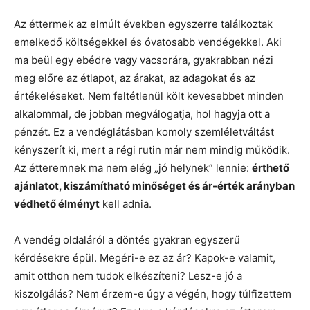
Az éttermek az elmúlt években egyszerre találkoztak
emelkedő költségekkel és óvatosabb vendégekkel. Aki
ma beül egy ebédre vagy vacsorára, gyakrabban nézi
meg előre az étlapot, az árakat, az adagokat és az
értékeléseket. Nem feltétlenül költ kevesebbet minden
alkalommal, de jobban megválogatja, hol hagyja ott a
pénzét. Ez a vendéglátásban komoly szemléletváltást
kényszerít ki, mert a régi rutin már nem mindig működik.
Az étteremnek ma nem elég „jó helynek” lennie:
érthető
ajánlatot, kiszámítható minőséget és ár-érték arányban
védhető élményt
kell adnia.
A vendég oldaláról a döntés gyakran egyszerű
kérdésekre épül. Megéri-e ez az ár? Kapok-e valamit,
amit otthon nem tudok elkészíteni? Lesz-e jó a
kiszolgálás? Nem érzem-e úgy a végén, hogy túlfizettem