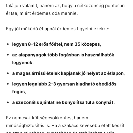
találjon valamit, hanem az, hogy a célközönség pontosan
értse, miért érdemes oda mennie.
Egy jól működő étlapnál érdemes figyelni ezekre:
legyen 8–12 erős főétel, nem 35 közepes,
az alapanyagok több fogásban is használhatók
legyenek,
a magas árrésű ételek kapjanak jó helyet az étlapon,
legyen legalább 2–3 gyorsan kiadható ebédidős
fogás,
a szezonális ajánlat ne bonyolítsa túl a konyhát.
Ez nemcsak költségcsökkentés, hanem
minőségbiztosítás is. Ha a szakács kevesebb ételt készít,