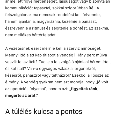
ár mellett figyelmetlenséget, lassúságot vagy bizonytalan
kommunikációt tapasztal, sokkal szigorúbban ítél. A
felszolgálónak ma nemcsak rendelést kell felvennie,
hanem ajánlania, magyaráznia, kezelnie a panaszt,
észrevennie a ritmust és segítenie a döntést. Ez szakma,
nem mellékes háttérfeladat.
A vezetésnek ezért mérnie kell a szerviz minőségét.
Mennyi idő alatt kap étlapot a vendég? Hány perc múlva
veszik fel az italt? Tud-e a felszolgáló ajánlani három ételt
és két italt? Van-e egységes válasz allergénekről,
késésről, panaszról vagy teltházról? Ezekből áll össze az
élmény. A vendég gyakran nem azt mondja, hogy „jó volt
az operációs folyamat”, hanem azt:
„figyeltek ránk,
megérte az árát.”
A túlélés kulcsa a pontos