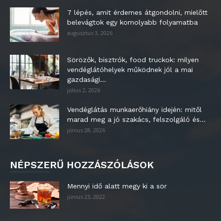
7 lépés, amit érdemes átgondolni, mielőtt
belevágtok egy komolyabb folyamatba
augusztus 3, 2026
Sörözők, bisztrók, food truckok: milyen
vendéglátóhelyek működnek jól a mai
gazdasági...
július 2, 2026
Vendéglátás munkaerőhiány idején: mitől
marad meg a jó szakács, felszolgáló és...
június 28, 2026
NÉPSZERŰ HOZZÁSZÓLÁSOK
Mennyi idő alatt megy ki a sör
június 23, 2022