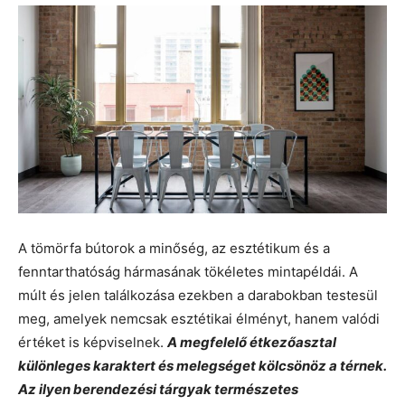
A tömörfa bútorok a minőség, az esztétikum és a
fenntarthatóság hármasának tökéletes mintapéldái. A
múlt és jelen találkozása ezekben a darabokban testesül
meg, amelyek nemcsak esztétikai élményt, hanem valódi
értéket is képviselnek.
A megfelelő étkezőasztal
különleges karaktert és melegséget kölcsönöz a térnek.
Az ilyen berendezési tárgyak természetes