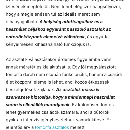
ízlésének megfelelőt. Nem lehet elégszer hangsúlyozni,
hogy a megjelenésen túl az ideális méret sem
elhanyagolható.
A helyiség adottságaihoz és a
használat céljához egyaránt passzoló asztalok az
enteriőr központi elemeivé válhatnak
, és egyúttal
kényelmesen kihasználható funkciójuk is.
Az asztal kiválasztásakor érdemes figyelembe venni
annak méretét és kialakítását is. Egy jól megválasztott
tömörfa darab nem csupán funkcionális, hanem a családi
élet központi eleme is lehet, ahol közös étkezések,
beszélgetések zajlanak.
Az asztalok masszív
szerkezete biztosítja, hogy a mindennapi használat
során is ellenállók maradjanak.
Ez különösen fontos
lehet gyermekes családok számára, ahol a bútorok
gyakran intenzív igénybevételnek vannak kitéve. Ez
jelentős érv a
tömörfa asztalok
mellett.