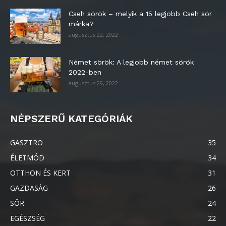
Cseh sörök – melyik a 15 legjobb Cseh sör
márka?
augusztus 22, 2022
Német sörök: A legjobb német sörök
2022-ben
augusztus 29, 2022
NÉPSZERŰ KATEGÓRIÁK
GASZTRO
35
ÉLETMÓD
34
OTTHON ÉS KERT
31
GAZDASÁG
26
SÖR
24
EGÉSZSÉG
22