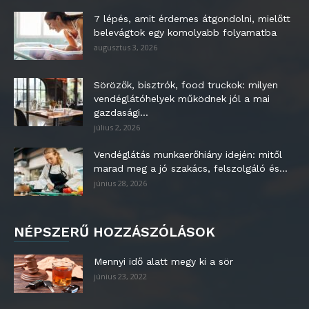
7 lépés, amit érdemes átgondolni, mielőtt
belevágtok egy komolyabb folyamatba
augusztus 3, 2026
Sörözők, bisztrók, food truckok: milyen
vendéglátóhelyek működnek jól a mai
gazdasági...
július 2, 2026
Vendéglátás munkaerőhiány idején: mitől
marad meg a jó szakács, felszolgáló és...
június 28, 2026
NÉPSZERŰ HOZZÁSZÓLÁSOK
Mennyi idő alatt megy ki a sör
június 23, 2022