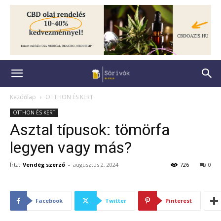
Kezdőlap
OTTHON ÉS KERT
OTTHON ÉS KERT
Asztal típusok: tömörfa
legyen vagy más?
Írta:
Vendég szerző
-
augusztus 2, 2024
726
0
Facebook
Twitter
Pinterest