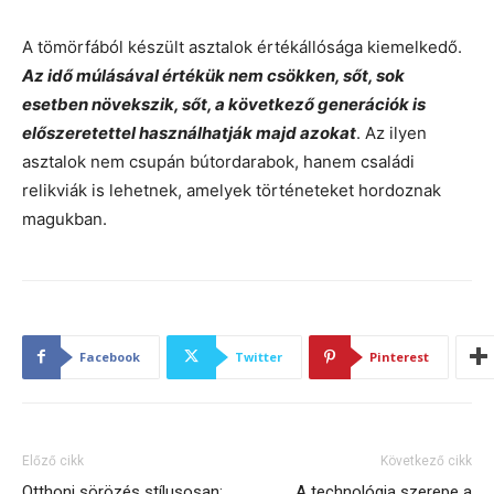
A tömörfából készült asztalok értékállósága kiemelkedő.
Az idő múlásával értékük nem csökken, sőt, sok
esetben növekszik, sőt, a következő generációk is
előszeretettel használhatják majd azokat
. Az ilyen
asztalok nem csupán bútordarabok, hanem családi
relikviák is lehetnek, amelyek történeteket hordoznak
magukban.
Facebook
Twitter
Pinterest
Előző cikk
Következő cikk
Otthoni sörözés stílusosan:
A technológia szerepe a