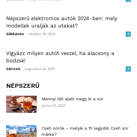
Népszerű elektromos autók 2024-ben: mely
modellek uralják az utakat?
GWAdmin
-
október 30, 2024
0
Vigyázz milyen autót veszel, ha alacsony a
büdzsé!
GKriszti
-
augusztus 24, 2023
0
NÉPSZERŰ
Mennyi idő alatt megy ki a sör
június 23, 2022
Cseh sörök – melyik a 15 legjobb Cseh sör
márka?