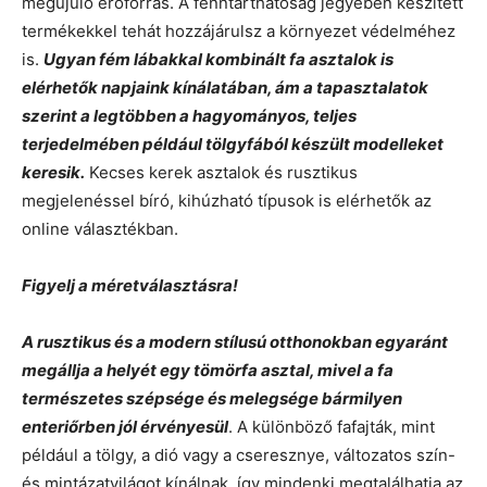
megújuló erőforrás. A fenntarthatóság jegyében készített
termékekkel tehát hozzájárulsz a környezet védelméhez
is.
Ugyan fém lábakkal kombinált fa asztalok is
elérhetők napjaink kínálatában, ám a tapasztalatok
szerint a legtöbben a hagyományos, teljes
terjedelmében például tölgyfából készült modelleket
keresik.
Kecses kerek asztalok és rusztikus
megjelenéssel bíró, kihúzható típusok is elérhetők az
online választékban.
Figyelj a méretválasztásra!
A rusztikus és a modern stílusú otthonokban egyaránt
megállja a helyét egy tömörfa asztal, mivel a fa
természetes szépsége és melegsége bármilyen
enteriőrben jól érvényesül
. A különböző fafajták, mint
például a tölgy, a dió vagy a cseresznye, változatos szín-
és mintázatvilágot kínálnak, így mindenki megtalálhatja az