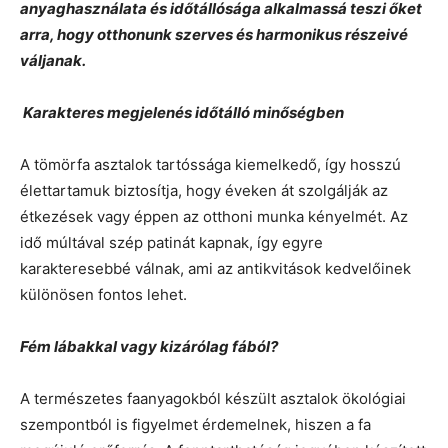
anyaghasználata és időtállósága alkalmassá teszi őket
arra, hogy otthonunk szerves és harmonikus részeivé
váljanak.
Karakteres megjelenés időtálló minőségben
A tömörfa asztalok tartóssága kiemelkedő, így hosszú
élettartamuk biztosítja, hogy éveken át szolgálják az
étkezések vagy éppen az otthoni munka kényelmét. Az
idő múltával szép patinát kapnak, így egyre
karakteresebbé válnak, ami az antikvitások kedvelőinek
különösen fontos lehet.
Fém lábakkal vagy kizárólag fából?
A természetes faanyagokból készült asztalok ökológiai
szempontból is figyelmet érdemelnek, hiszen a fa