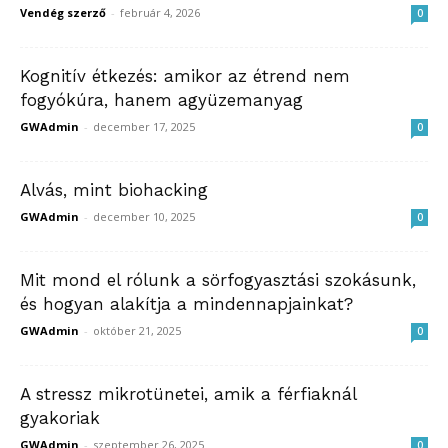
Vendég szerző
-
február 4, 2026
0
Kognitív étkezés: amikor az étrend nem
fogyókúra, hanem agyüzemanyag
GWAdmin
-
december 17, 2025
0
Alvás, mint biohacking
GWAdmin
-
december 10, 2025
0
Mit mond el rólunk a sörfogyasztási szokásunk,
és hogyan alakítja a mindennapjainkat?
GWAdmin
-
október 21, 2025
0
A stressz mikrotünetei, amik a férfiaknál
gyakoriak
GWAdmin
-
szeptember 26, 2025
0